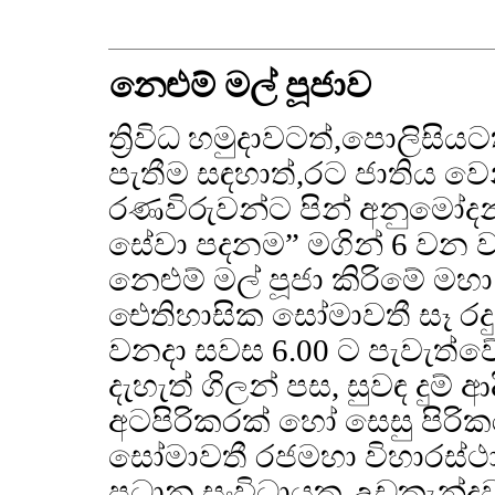
නෙළුම් මල් පූජාව
ත්‍රිවිධ හමුදාවටත්,පොලිසිය
පැතීම සඳහාත්,රට ජාතිය වෙනු
රණවිරුවන්ට පින් අනුමෝද
සේවා පදනම” මගින් 6 වන 
නෙළුම් මල් පූජා කිරිමේ 
ඓතිහාසික සෝමාවතී සෑ රදු
වනදා සවස 6.00 ට පැවැත්වේ.
දැහැත් ගිලන් පස, සුවඳ දුම්
අටපිරිකරක් හෝ සෙසු පිරි
සෝමාවතී රජමහා විහාරස්
ප්‍රධාන සංවිධායක උඩකැන්ද