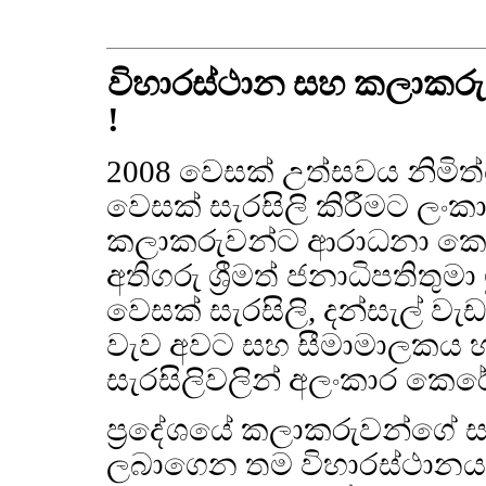
විහාරස්ථාන සහ කලාක
!
2008 වෙසක් උත්සවය නිමි
වෙසක් සැරසිලි කිරීමට ලං
කලාකරුවන්ට ආරාධනා කෙ
අතිගරු ශ්‍රීමත් ජනාධිපතිතු
වෙසක් සැරසිලි, දන්සැල් 
වැව අවට සහ සීමාමාලකය හ
සැරසිලිවලින් අලංකාර කෙර
ප්‍රදේශයේ කලාකරුවන්ගේ ස
ලබාගෙන තම විහාරස්ථානය 