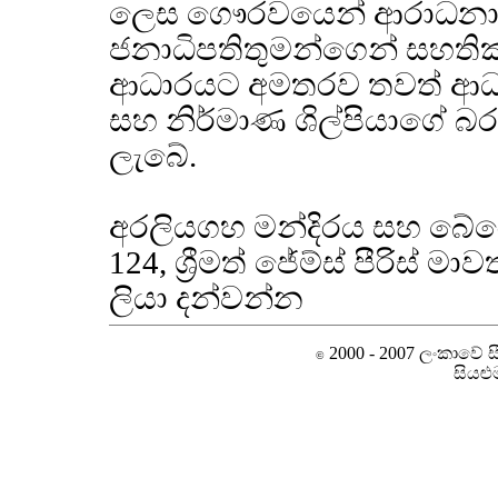
ලෙස ගෞරවයෙන් ආරාධනා ක
ජනාධිපතිතුමන්ගෙන් සහති
ආධාරයට අමතරව තවත් ආධා
සහ නිර්මාණ ශිල්පියාගේ බර
ලැබේ.
අරලියගහ මන්දිරය සහ බේරේ
124, ශ්‍රීමත් ජේම්ස් පීරිස්
ලියා දන්වන්න
2000 - 2007 ලංකාවේ සීම
©
සියළු