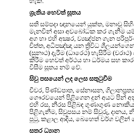
හැක.
ශ්‍රැතිය හෙවත් සූතය
සති සම්පදා ඥානයෙන් යුක්ත, මනාවූ සිහ
මැනවින් අසා අවබෝධක කර ගැනීම යම්
අග හා එහි අක්‍ෂර, ව්‍යඤ්ජන ගැන පරිපූර්
චිත්ත, අධිපඤ්ඤා යන ත්‍රිවිධ ශීලයන්
(සුනාථ) දැරීම (ධාරෙථ) හැසිරීම (චර
කිරීම හෙවත් අර්ථය හා ධර්මය සහ ක
විසීම සූතය නම් වේ.
සිවු පසයෙන් ලද ලෙස සතුටුවීම
චීවර, පිණ්ඩපාත, සේනාසන, ගිලානප්‍රත්
ගෞරවයෙන් පිළිගෙන දුන් අයට පින් අ
එහි රස, නීරස පිළිබඳ ගුණාගුණ නොකිය
පිළිගැනීම, සිවුපසය නම් සිවුරු, දානය, 
පුටු, කළාල ආදිය, බෙහෙත් වර්ග වලින් 
සතර ධ්‍යාන