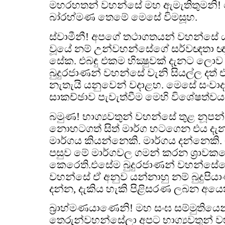
මහරහතන් වහන්සේ මහ ඇමැතිතුමනි
බා‍්‍රහ්මණ තෙමේ මෙසේ විමසූහ.
ස්වාමීනී! අපගේ තථාගතයන් වහන්සේ යම
වූයේ නම් උන්වහන්සේගේ සර්වඥතා ඥා
සේක. එබඳු එකම භික්‍ෂුවක් දැනට ලොව 
බුදුරජාණන් වහන්සේ වැනි සියල්ල දත් 
නැතැයි යනුවෙන් වදාළහ. මෙසේ සංවා
සාකච්ඡාව පැවැත්වීම මෙහි විශේෂත්වයය
බමුණ! භාග්‍යවතුන් වහන්සේ තුළ නූපන් ස
නොහටගත් සිත් මාර්ග හටගෙන එය දැන
මාර්ගය කියන්නෙකි. මාර්ගය දන්නෙකි. ම
පසුව මේ මාර්ගවල ගමන් කරන ශ්‍රා
කෙරෙති.එසේම බුදුරජාණන් වහන්සේගේ
වහන්සේ ඒ අනුව යන්නාහු නම් බුදුපිය
දන්න, දැකිය හැකි පිළිසරණ ලබන අයෙක
බ්‍රාහ්මණයාණෙනි! මහ සංඝ සම්මුති
තෙරුන්වහන්සේලා අපට භාග්‍යවතුන්