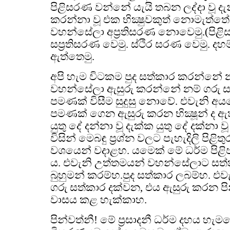
පිළිසරණ වන්නේ යැයි තබන ලද්දා වූ ද
කරන්නා වූ එක භික්‍ෂුවකුත් නොමැත්ත
වහන්සේලා අප්‍රතිසරණ නොවෙමු.(පිළි
සප්‍රතිසරණ වෙමු. ස්ථිර සරණ වෙමු. 
ඇත්තෙමු.
අපි හැම විටකම පුද සත්කාර කරන්නේ නම්
වහන්සේලා ඇසුරු කරන්නේ නම් ගරු 
පමණක් විසීම සුදුසු නොවේ. එවැනි 
පමණක් ගෙන ඇසුරු කරන භික්‍ෂූන් ද ඇත
යුතු දේ දන්නා වූ දැක්ක යුතු දේ දක්න
විසින් මෙබඳු ප්‍රශ්න වලට පැහැදිලි පිළිතුර
වශයෙන් වදාළහ. යමෙක් මේ ධර්ම පිළ
ය. එවැනි උත්තමයන් වහන්සේලාට සත්
බුහුමන් කරම්හ.පුද සත්කාර ලබම්හ. එ
ගරු සත්කාර දක්වන, එය ඇසුරු කරන පි
වාසය කළ හැක්කාහ.
පින්වත්නී! මේ ප්‍රසාදනී ධර්ම දහය හැම