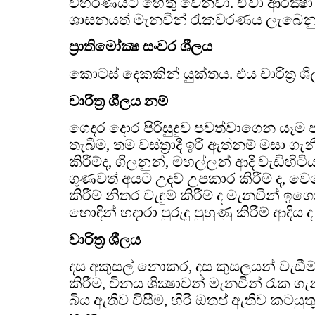
විහරණයට හේතු වෙනවා. ඒවා ආරක්‍ෂා ක
ශාසනයත් මැනවින් රැකවරණය ලැබෙන
ප්‍රාතිමෝක්‍ෂ සංවර ශීලය
කොටස් දෙකකින් යුක්තය. එය චාරිත්‍ර ශීලය
චාරිත්‍ර ශීලය නම්
ගෙදර දොර පිරිසුදුව පවත්වාගෙන යෑම
තැබීම, තම වස්ත්‍රාදී ඉරී ඇත්නම් මසා ගැ
කිරීම්ද, ගිලනුන්, මහල්ලන් ආදි වැඩිහිට
ගුණවත් අයට උදව් උපකාර කිරීම් ද, ව
කිරීම් නිතර වැඳුම් කිරීම් ද මැනවින් ඉ
හොඳින් හදාරා පුරුදු පුහුණු කිරීම් ආදිය 
වාරිත්‍ර ශීලය
දස අකුසල් නොකර, දස කුසලයන් වැඩීම, 
කිරීම, විනය ශික්‍ෂාවන් මැනවින් රැක ග
බිය ඇතිව විසීම, හිරි ඔතප් ඇතිව කටයුතු 