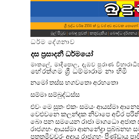
ශ්‍රී බුද්ධ වර්ෂ 2551 ක් වූ වප් අව අටවක පොහෝ ද
මුල් පිටුව
|
බොදු පුවත්
|
කතුවැකිය
|
බෞද්ධ දර්ශනය
ධර්ම දේශනාව
දස ප්‍රසාදනී ධර්මයෝ
මාතලේ, මාදිපොල, දැඹව පුරාණ විහාරාධිප
හේරත්ගම ශ්‍රී ධම්මාරාම නා හිමි
නමෝ තස්ස භගවතො අරහතො
සම්මා සම්බුද්ධස්ස
එවං මෙ සුතං එකං සමයං ආයස්මා ආන‍ෙන්ද
වෙළුවනෙ කලන්දක නිවාපෙ අචිර පරි
බො පන සමයෙන රාජා මාගධො අජාත සත
රාජගහං ආයස්මා ආනනේද්‍රා පුබ්බනහ ස
පතතමීවචරං අදාය රාජගහං පිණ්ඩාය පාවිස