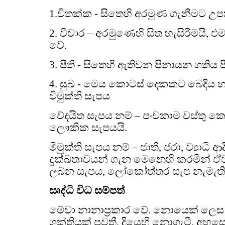
1.චිතක්ක - සිතෙහි අරමුණ ගැනීමට උ
2. විචාර – අරමුණෙහි සිත හැසිරීමයි, එම
වේ.
3. පීති - සිතෙහි ඇතිවන පිනායන ගතිය පී‍්
4. සුඛ - මෙය කොටස් දෙකකට බෙදිය හ
විමුක්ති සැපය
වේදයිත සැපය නම් – පංචකාම වස්තු ක
ලෞකික සැපයයි.
මිමුක්ති සැපය නම් – ජාති, ජරා, ව්‍යාධි 
දුක්ඛතාවයන් ගැන මෙනෙහි කරමින් ඒ
ලබන සැපය, ලෝකෝත්තර සැප නැමැති න
සෘද්ධි විධ සම්පත්
මේවා නානාප්‍රකාර වේ. නොයෙක් ලෙස ප්
ශක්තියක් පවතී. දියෙහි නොගැටී, අ