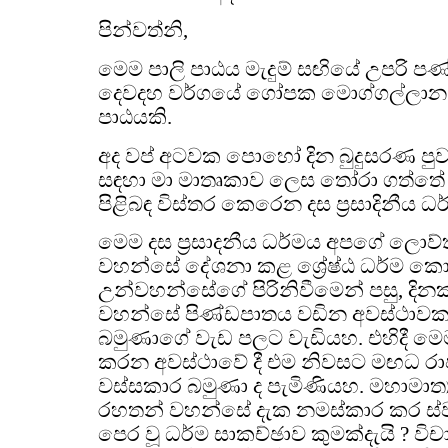
පින්වත්නි,
මෙම පාලි පාඨය මැදුම් සඟියේ උපරි 
දෙවදහ වර්ගයේ ගෝපක මොග්ගල්ලාන සූ
පාඨයකි.
අද වප් අටවක පොහෝ දින බුදුසරණ පු
සඳහා මා මාතෘකාව ලෙස තෝරා ගත්තේ ශ
පිළිබඳ විස්තර කෙරෙන දස ප්‍රසාදිනීය 
මෙම දස ප්‍රසාදනීය ධර්මය අපගේ ලොව්ත
වහන්සේ දේශනා කළ ශ්‍රේෂ්ඨ ධර්ම කො
උන්වහන්සේගේ පිරිනිවීමෙන් පසු, දි
වහන්සේ පිණ්ඩපාතය වඩින අවස්ථා
බමුණාගේ වැඩ පලට වැඩියහ. එහිදී මෙ
කරන අවස්ථාවේ දී එම නිවසට මඟධ රාජ්
වස්සකාර බමුණා ද පැමිණියහ. මහාමාත්
රහතන් වහන්සේ දැක නමස්කාර කර ස්ව
පෙර වූ ධර්ම සාකච්ඡාව කුමක්දැයි ? ව