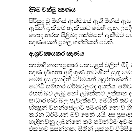
දිබ්බ චක්ඛු ඤාණය
පිරිසුදු වූ මිනිස් ආත්මයේ ඇති මිනිස් ඇස
ඇසින් දැකීමේ හැකියාව මෙහි ඇත. ඉපදී
හොඳ නරක පිළිබඳ ආත්මයන් දැකීමට මෙම
ඤාණයෙන් ප්‍රබල ශක්තියක් පවතී.
ආශ්‍රවක්‍ෂයකර ඤාණය
කාමාදි නානාප්‍රකාර කෙළෙස් වලින් මිදී, සීල
ඤාණ දර්ශනා ආදි ගුණ නුවණින් යුතු මෙ
මෙම දස ප්‍රසාදිනී ධර්මයන් බුදුරජාණන්
බෝධි සම්භාර ධර්මවලටද අයත්ය. මේව
රහත් බව ලැබූ හෝ ලබන්නට උත්සාහ 
සාධාරණව බල පැවැත්වේ. මෙයින් තව
භික්‍ෂූන් වහන්සේලාට පමණක් නොව ගි
කරන ධර්මයන් බව පෙනී යයි. දස ප්‍රසා
හැඳින්වනු ලබන්නේ තම තමන්ටම අවං
එකඟව ප්‍රසන්නතා සිතින් යුක්තව විමසීම