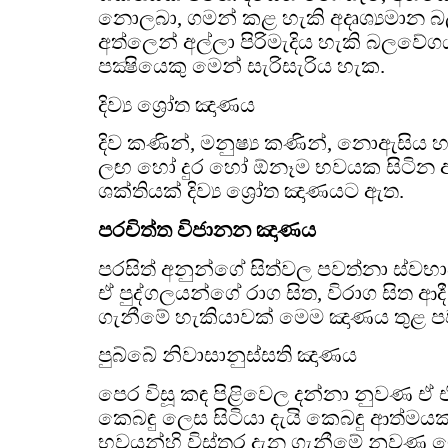
නොලබා, ගමන් කළ හැකි අදෘශ්‍යමාන බ
අත්ලෙන් අල්ලා පිරිමැදිය හැකි බලවේ
පක්‍ෂියෙකු මෙන් සැරිසැරිය හැක.
දිව්‍ය ශ්‍රෝත ඤාණය
දිව කණින්, මනුෂ්‍ය කණින්, නොඇසිය හ
ලඟ හෝ දුර හෝ ඕනෑම භවයක සිටින 
ශක්තියක් දිව්‍ය ශ්‍රෝත ඤාණයට ඇත.
පරචිත්ත විජානන ඤාණය
පරසිත් අනුන්ගේ සිත්වල පවත්නා ස්වභ
ඒ පුද්ගලයන්ගේ රාග සිත, විරාග සිත ආදී
ගැනීමේ හැකියාවක් මෙම ඤාණය තුළ ප
පුබ්බේ නිවාසානුස්සති ඤාණය
පෙර විසූ කඳ පිළිවෙල දන්නා නුවණ ඒ
කෙබඳු ලෙස සිටියා දැයි කෙබඳු ආත්මයක 
භවයන්හි විස්තර දැන ගැනීමේ නුවණ මේ