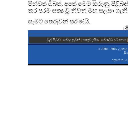
පින්වත් ඔබත්, අපත් මෙම කරුණු පිළිබඳ
කර පරම සත්‍ය වූ නිවන් මඟ සලසා ගැ
සැමට තෙරුවන් සරණයි.
|
මුල් පිටුව
|
බොදු පුවත්
|
කතුවැකිය
|
බෞද්ධ දර්ශනය
2000 - 2007 ලංකාවේ 
©
සි
අදහස් හා 