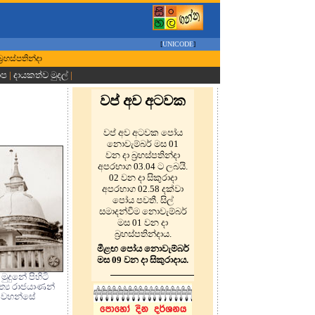
[
UNICODE
]
‍රහස්පතින්දා
ාප
|
දායකත්ව මුදල්
|
වප් අව අටවක
වප් අව අටවක පෝය
නොවැම්බර් මස 01
වන දා බ්‍රහස්පතින්දා
අපරභාග 03.04 ට ලබයි.
02 වන දා සිකුරාදා
අපරභාග 02.58 දක්වා
පෝය පවතී. සිල්
සමාදන්වීම නොවැම්බර්
මස 01 වන දා
බ්‍රහස්පතින්දාය.
මීළඟ පෝය නොවැම්බර්
මස 09 වන දා සිකුරාදාය.
 මුදුනේ පිහිටි
්‍ය රාජයාණන්
වහන්සේ