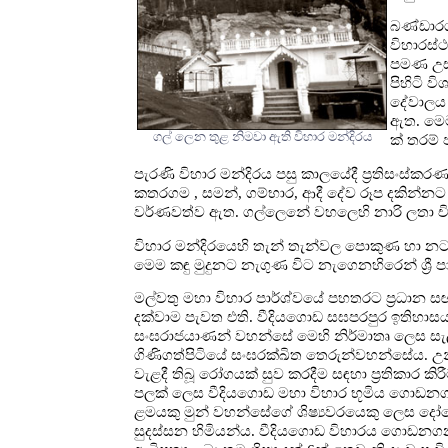
බණ්ඩාරග
විහාරස්
පමණ උස 
පිහිටි ව
දේවාලය 
ඇත. මෙම
ගල් ලෙන තුළ නිමවා ඇති විහාර මන්දිරය
ක් තරම්
පැරණි විහාර මන්දිරය පසු කාලයේදී ප්‍රතිසංස්ක
කතරගම , සමන්, ගම්භාර, ආදී දේව රූප දකින්නට 
වර්ණවත්ව ඇත. ගල්ලෙනේ වහලෙහි නාරි ලතා චිත
විහාර මන්දිරයෙහි තැන් තැන්වල පොකුණ හා නට
මෙම කඳු මුදුනට නැගුණ විට නැගෙනහිරෙන් ශ්‍රී 
මල්වතු මහා විහාර පාර්ශ්වයේ පහතරට ප්‍රධාන
දක්වාම පැවත එති. වීදියගොඩ සඝපරපුර ඉතිහා
සංඝරාජයාණන් වහන්සේ මෙහි නිර්මාතෘ ලෙස සැල
ගිණිගත්පිටියේ සංඝරක්ඛිත තෙරුන්වහන්සේය. උන
වැළදී තිබූ රෝගයක් සුව කරදීම සඳහා ප්‍රතිකාර 
පලක් ලෙස වීදියගොඩ මහා විහාර භූමිය ගොඩනග
ළමයකු මුන් වහන්සේගේ ශිෂ්‍යවරයෙකු ලෙස දෝපේ
සුදස්සන හිමියන්ය. වීදියගොඩ විහාරය ගොඩනගන 