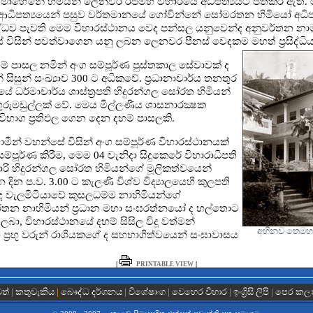
පුංචි මාහේනේ හිමියන් ලෙනවර රජමහ විහාරයේ අධිපත්‍යයට පත්කර ඇත. 
ගේ ආධිපත්‍යයෙන් පසුව වර්තමානයේ ගෝවින්නේ සෝමරතන හිමියෝ අධි
සිද්ධව පැවති මෙම විහාරස්ථානය වෙද පන්සල යනුවෙන්ද අනුවර්තන නා
 විසින් පවත්වාගෙන යනු ලබන ලෙනවර පීනස් වෙදකම මහත් ප්‍රසිද්ධිය
දහම් පාසල නමින් අංග සම්පූර්ණ පුස්තකාල සේවාවක් ද
ිසුන් සංඛ්‍යාව 300 ට අධිකවේ. ප්‍රධානාචාර්ය තනතුර
ාලයේ ධර්මාචාර්ය ශාස්ත්‍රපති හිදුරන්ගල සෝරත හිමියන්
රුමඩුල්ලක් වේ. මෙය මිල්ලණිය ශාසනාරක්‍ෂක
ිභාග ප්‍රතිඵල ගෙන දෙන දහම් පාසලකි.
ාමීන් වහන්සේ විසින් අංග සම්පූර්ණ විහාරස්ථානයක්
පූර්ණ කිරීම, මෙම 04 වැනිදා සිදුකෙරේ විහාරාධිපති
කාරි හිදුරන්ගල සෝරත හිමියන්ගේ මූලිකත්වයෙන්
දින ප.ව. 3.00 ට කැලණි විශ්ව විද්‍යාලයෙහි කුලපති
ය පාද වැලමිටියාවේ කුසලධම්ම නාහිමියන්ගේ
ලරතන නාහිමියන් ප්‍රධාන මහා සංඝරත්නයෝ ද හල්තොට
ලබා, විහාරස්ථානයේ දහම් සිසිල විදූ වත්මන්
අභිනව තෙමහල
ිහි ප්‍රභූ වරුන් රාශියකගේ ද සහභාගිත්වයෙන් සංඝාවාසය
|
|
PRINTABLE VIEW
වත්
|
කතුවැකිය
|
බෞද්ධ දර්ශනය
|
විශේෂාංග
|
වෙහෙර විහාර
|
ඉංග්‍රිසි ලිපි
|
පෙර කල