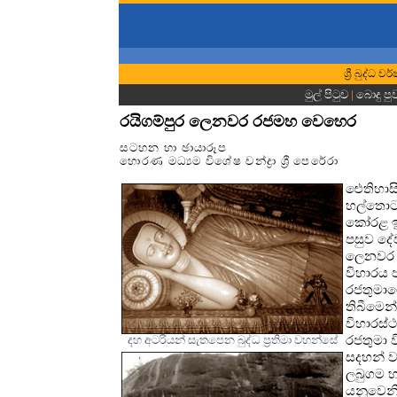
ශ්‍රී බුද්ධ
මුල් පිටුව
|
බොදු පු
රයිගම්පුර ලෙනවර රජමහ වෙහෙර
සටහන හා ඡායාරූප
හොරණ මධ්‍යම විශේෂ චන්ද්‍රා ශ්‍රී පෙරේරා
ඓතිහාසි
හල්තොට 
කෝරළ ඉත
පසුව දේ
ලෙනවර 
විහාරය 
රජතුමාගේ
තිබීමෙන
විහාරස්
රජතුමා 
දහ අටරියන් සැතපෙන බුද්ධ ප්‍රතිමා වහන්සේ
සදහන් ව
ලබුගම හ
යනුවෙනි