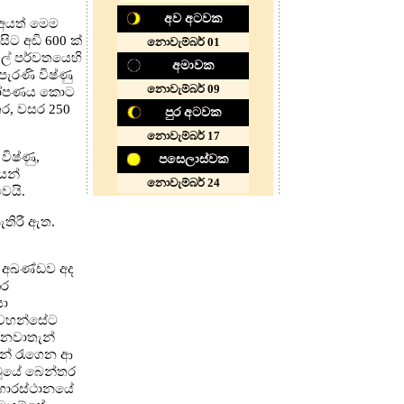
අව අටවක
 අයත් මෙම
ිට අඩි 600 ක්
නොවැම්බර් 01
ගල් පර්වතයෙහි
අමාවක
පැරණි විෂ්ණු
නොවැම්බර් 09
ේ රෝපණය කොට
ර, වසර 250
පුර අටවක
නොවැම්බර් 17
විෂ්ණු,
පසෙලාස්වක
යෙන්
නොවැම්බර් 24
ෙයි.
තිරී ඇත.
ර අඛණ්ඩව අද
කර
යා
න්වහන්සේට
ා නවාතැන්
ෙන් රැගෙන ආ
ාවූයේ බෙන්තර
ිහාරස්ථානයේ