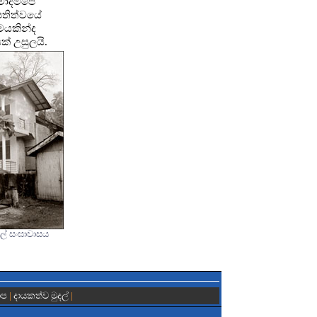
මාදම්පේ
පතිත්වයේ
මයකින්ද
ක් උසුලයි.
් සංඝාවාසය
ාප
|
දායකත්ව මුදල්
|