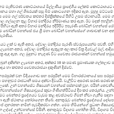
ම මැතිවරණ කොට්ඨාශයේ මිල්ලණිය ප්‍රාදේශීය ලේකම් කොට්ඨාශයට
ථානය මහා ගල් ශිඛරයක් පසු බිම් කොටගෙන ඉදිකර ඇත. මුහුදු මට්ටමේ ස
මෙම ගල් පර්වතය කළුතර දිස්ත්‍රික්කයේ පිහිටි උසම ස්ථානයයි. මෙම 
ිශාල ගල්ලෙන තුළ විහාර මන්දිරය නිර්මාණය කර ඇත. ඊට මදක් ඉහළින් 
පිහිටා ඇති අතර විහාර මන්දිරය ඉදිරිපිට ඉපැරණි බෝධීන් වහන්ස
 බෝධීන් වහන්සේ ජය ශ්‍රී මහා බෝධීන් වහන්සේගේ ශාඛාවක් වන අත
 පැරණිය.
රණයට ලක් ව ඇති අතර, දේවාල මන්දිරය පැරණි ස්වරූපයෙන්ම පවතී. එහි 
ලැබෙන අතර, දේවාල මන්දිරය ඇතුළත අලංකාර චිත්‍ර දියවැල් මල්, ආදි
්‍ර ඇඳ ඇත. ගල මුදුනට නැගුණ විට චෛත්‍ය රාජයාණන් වහන්සේ හමුව
බුන් දකින්න ලැබෙන අතර, අක්කර 10 ක පමණ ප්‍රමාණයක ගල්තලාව පැ
පාදය හා කළුතර චෛත්‍යරාජයා දකුණින් දිස්වේ.
 සඟපරපුරක් වන වීදියගොඩ සඟ පරපුරින් මෙම විහාරස්ථානයේ සඝ පරපු
සය මහනුවර රාජධානි සමය දක්වා දිවයයි. වැලිවිට අසරණ සරණ සරණං
කේ. උන් වහන්සේට ශිෂ්‍යයන් වහන්සේ පස්නමක් වූහ. එයින් තෙවනි
්වහන්සේගේ ශිෂ්‍යයාවූයේ කුඩා ගිණිගත්පිටියේ දීපංකර තෙරුන්ය. උ
කිරීමට බෙන්තර ප්‍රදේශයට වැඩම කළ අවස්ථාවේ ගිමන් නිවා ගැනීම සඳහ
ා ඇති ස්ථානය තෝරාගෙන තිබේ. අනතුරුව බෙන්තර ප්‍රදේශයේ දෝප
 ගුනරතන නමින් පැවදිකරවා ගත්හ. මෙම හිමියන්ගේ ප්‍රධාන ශිෂ්‍යය
ලද්දේ උන්වහන්සේ විසිනි. අනතුරුව වීදාගම භෝභිත හිමි, වීදාගම ව