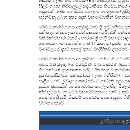
ආධිපත්‍ය ලබා තම ශිෂ්‍යයන් 6න් තෙවැනියා වූ 
සීලවංශ සහ කිරිඇල්ලේ සද්ධාතිස්ස හිමිවරුන්
පසුවෙති. අතීතයේ සිටම වෙදකම වෙනුවෙන් ප්‍ර
හදුන්වනු ලබන අතර අදත් විහාරාධිපතීන් වහන්සේ
මෙම විහාරස්ථානය අනුබද්ධිතව ශ්‍රී සද්ධාතිස්ස 
සහිත දහම් පාසලක් පවත්වාගෙන යයි. එහි වත්මන් ස
වත්මන් විහාරාධිකාරි හොරණ ශ්‍රී පාලි මහා විද්‍ය
හොබවන අතර සහතික ලත් 17 කගෙන් යුක්ත වූ ගු
මණ්ඩලයේ දහම් පාසල් අතර, වාර්ෂිකව උසස්තම ව
මෙම විහාරස්ථානය අද දක්වාම මෙහි වැඩ සිටි ස්ව
බවට පත් කළද අංග සම්පූර්ණ සංඝාවාසයක අඩුව සම්
හිමියන් ගේ අනුශාසනා පරිදි වර්තමාන විහාරාධි
ප්‍රදේශවාසීන්ගේ සහයෝගය ද ලබා ගනිමින් 04 වන 
පෑලියගොඩ ශ්‍රී විද්‍යාලංකාර පරිවෙනාධිපති පූජ්‍
ප්‍රධානත්වයෙන් හා මහාචාර්ය බෙල්ලන්විල විම
නිජ භූමිය වූ හා මෙම විහාරස්ථානයේ දහම් දැනුම 
පොලිස්පති වයි. වික්ටර් පෙරේරා, මහතා ප්‍රමුඛ ග
විවෘත කෙරේ.
මුල් පිටුව
|
බොදු පු