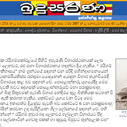
 වර්ෂ 2551 ක් වූ වප් අව අටවක පොහෝ දින රාජ්‍ය වර්ෂ 2007 ක් වූ නොවැම්බර් මස 01 වැනිදා බ්
වත්
|
කතුවැකිය
|
බෞද්ධ දර්ශනය
|
විශේෂාංග
|
වෙහෙර විහාර
|
ඉංග්‍රිසි ලිපි
|
පෙර කල
ක රයිගම්කෝරළයේ පිහිටි ඉපැරැණි විහාරස්ථානයක් ලෙස
ලෙනවර, රජ මහා විහාරස්ථානය හඳුන්වා දිය හැකිය. “ රයිගම්
ිහාසය” නම් ග්‍රන්ථයේ සඳහන් වන පරිදි මහින්දාගමනයෙන්
වානම්පියතිස්ස රජතුමා යොදුනෙන් යොදුන විහාර තැනවීමේදී
විහාරයද කළ බව සඳහන් වේ. පොළොන්නරු යුගයේදීද මෙම
පැවති බවට අදහසක් පොළොන්නරුවේ මහා පරාක්‍රමබාහු
 බිතු සිතුවමක් පැරණි විහාර මන්දිරය තුළ බිත්තියක සටහන් වී
් ඇති කරගත හැකිය. කෝට්ටේ යුගය වන විටද මෙම
ථානය ඉතාමත්ම දියුණුව පැවති බව කෝට්ටේ 6 වන පරාක්‍රමබාහු
විසින් කරවන ලද පැපිලියාන ශිලා ලේඛනයේ සඳහන් වේ. එහි
කඳු
න්නේ “ රයිගම් නුවර බද ලෙනවර ගල්ලෙන විහාරයට පිදූ
චෛත
ා සල්තොටින් ගෙවතු එකක් හා කුඹුරු බිජුවට තුන්පෑලක වප”
.